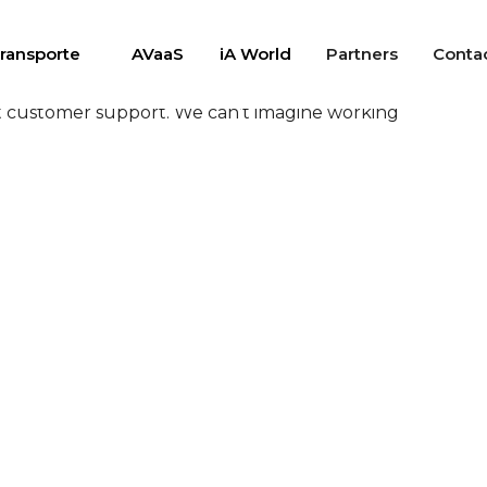
ransporte
AVaaS
iA World
Partners
Conta
pt customer support. We can’t imagine working