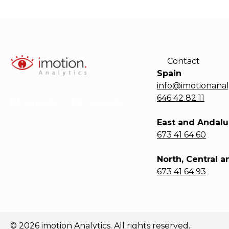
Contact
Spain
info@imotionanal
646 42 82 11
Linkedin
Youtube
East and Andalu
673 41 64 60
North, Central a
673 41 64 93
© 2026 imotion Analytics. All rights reserved.