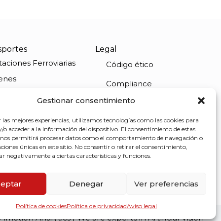
sportes
Legal
taciones Ferroviarias
Código ético
enes
Compliance
tobuses
Gestionar consentimiento
Aviso legal
ertos
r las mejores experiencias, utilizamos tecnologías como las cookies para
Política de privacidad
ropuertos
o acceder a la información del dispositivo. El consentimiento de estas
 nos permitirá procesar datos como el comportamiento de navegación o
Política de cookies
caciones únicas en este sitio. No consentir o retirar el consentimiento,
ar negativamente a ciertas características y funciones.
Política de seguridad de
la información
eptar
Denegar
Ver preferencias
Política de cookies
Política de privacidad
Aviso legal
y
imotion Analytics
| We are experts in Artificial Vision