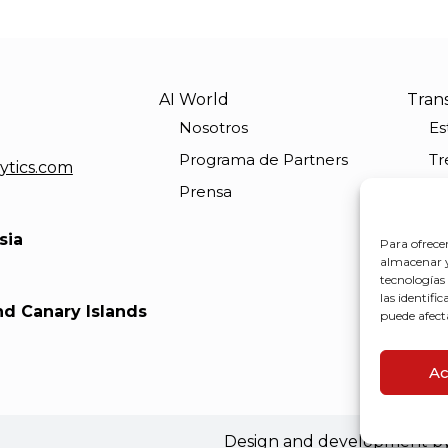
AI World
Tran
Nosotros
Es
Programa de Partners
Tr
ytics.com
Prensa
Au
Pu
sia
Para ofrece
Ae
almacenar y/
tecnologías
las identifi
nd Canary Islands
puede afect
Ac
Design and development b