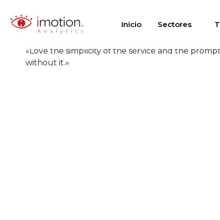
Túneles 2
Saltar
al
Inicio
Sectores
T
contenido
«Love the simplicity of the service and the prom
without it.»