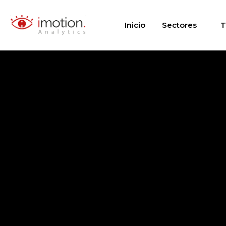
Saltar
al
Inicio
Sectores
T
contenido