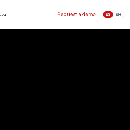
cto
Request a demo