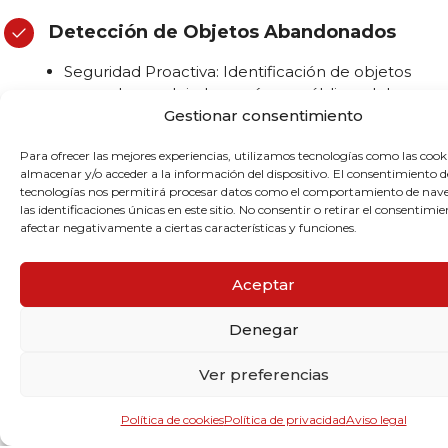
Detección de Objetos Abandonados
Seguridad Proactiva: Identificación de objetos
sospechosos dejados en áreas públicas del
aeropuerto, con alertas automáticas para una
Gestionar consentimiento
respuesta rápida.
Para ofrecer las mejores experiencias, utilizamos tecnologías como las cook
Prevención de Riesgos: Evaluación de riesgos
almacenar y/o acceder a la información del dispositivo. El consentimiento d
asociados a objetos abandonados y activación de
tecnologías nos permitirá procesar datos como el comportamiento de nav
protocolos de seguridad.
las identificaciones únicas en este sitio. No consentir o retirar el consentimi
afectar negativamente a ciertas características y funciones.
Control de Acceso
Aceptar
Verificación Automática: Integración con sistemas
Denegar
de control de acceso para verificar identidades y
permitir o denegar la entrada a determinadas
Ver preferencias
áreas.
Prevención de Fraudes: Uso de visión artificial
Política de cookies
Política de privacidad
Aviso legal
para detectar intentos de acceso no autorizados.