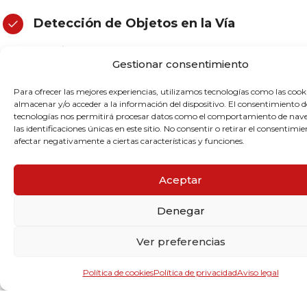
Detección de Objetos en la Vía
Identificación de objetos peligrosos en la carretera,
Gestionar consentimiento
como escombros o vehículos averiados, con alertas
automáticas para una respuesta rápida.
Para ofrecer las mejores experiencias, utilizamos tecnologías como las cook
almacenar y/o acceder a la información del dispositivo. El consentimiento d
tecnologías nos permitirá procesar datos como el comportamiento de nav
Control de Acceso a Zonas Restringidas
las identificaciones únicas en este sitio. No consentir o retirar el consentimi
afectar negativamente a ciertas características y funciones.
Integración con sistemas de control de acceso para
verificar vehículos y permitir o denegar la entrada a
determinadas áreas, como zonas peatonales o
Aceptar
carriles exclusivos.
Denegar
Notificaciones Instantáneas
Ver preferencias
Envío de alertas en tiempo real a las autoridades de
tráfico cuando se detectan eventos críticos, como
Política de cookies
Política de privacidad
Aviso legal
accidentes o congestiones severas.