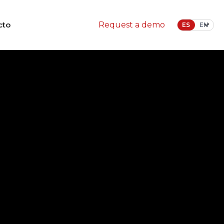
cto
Request a demo