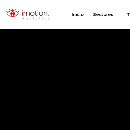
Saltar
al
Inicio
Sectores
T
contenido