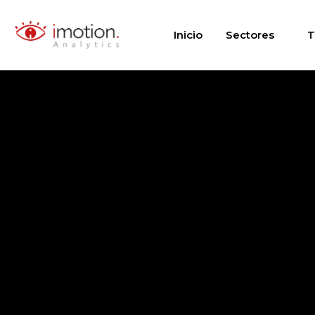
Saltar
al
Inicio
Sectores
T
contenido