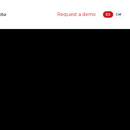
cto
Request a demo