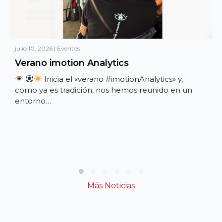
julio 10, 2026
|
Eventos
Verano imotion Analytics
Inicia el «verano #imotionAnalytics» y,
como ya es tradición, nos hemos reunido en un
entorno…
Slide group 1
Slide group 2
Slide group 3
Slide group 4
Slide group 5
Slide group 6
Más Noticias