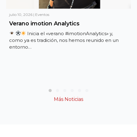
julio 10, 2026
|
Eventos
Verano imotion Analytics
Inicia el «verano #imotionAnalytics» y,
como ya es tradición, nos hemos reunido en un
entorno…
Slide group 1
Slide group 2
Slide group 3
Slide group 4
Slide group 5
Slide group 6
Más Noticias