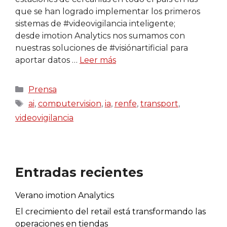
que se han logrado implementar los primeros
sistemas de #videovigilancia inteligente;
desde imotion Analytics nos sumamos con
nuestras soluciones de #visiónartificial para
aportar datos …
Leer más
Categorías
Prensa
Etiquetas
ai
,
computervision
,
ia
,
renfe
,
transport
,
videovigilancia
Entradas recientes
Verano imotion Analytics
El crecimiento del retail está transformando las
operaciones en tiendas