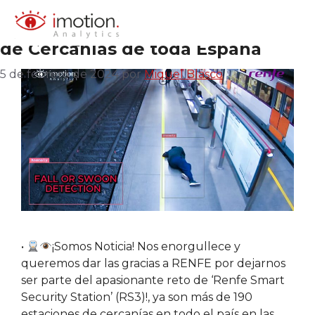
Renfe ya tiene sistemas inteligent
Saltar
al
videovigilancia en más de 190 esta
computervision
contenido
de Cercanías de toda España
5 de febrero de 2024
por
Miquel Blasco
•
¡Somos Noticia! Nos enorgullece y
queremos dar las gracias a RENFE por dejarnos
ser parte del apasionante reto de ‘Renfe Smart
Security Station’ (RS3)!, ya son más de 190
estaciones de cercanías en todo el país en las