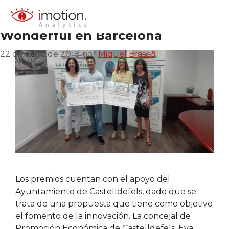
Las empresas de Castelldefels Imo
Saltar
al
Analytics y Twilala ganan los prem
wonderful
contenido
Wonderful en Barcelona
22 de junio de 2018
por
Miquel Blasco
Los premios cuentan con el apoyo del
Ayuntamiento de Castelldefels, dado que se
trata de una propuesta que tiene como objetivo
el fomento de la innovación. La concejal de
Promoción Económica de Castelldefels, Eva